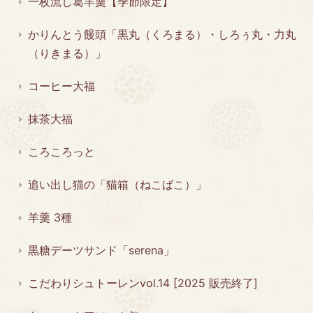
一枚流し葛羊羹【季節限定】
かりんとう饅頭「黒丸（くろまる）・しろぅ丸・力丸
（りきまる）」
コーヒー大福
抹茶大福
ころころっと
追い出し猫の「猫箱（ねこばこ）」
羊羹 3種
黒糖デーツサンド「serena」
こだわりシュトーレンvol.14 [2025 販売終了]