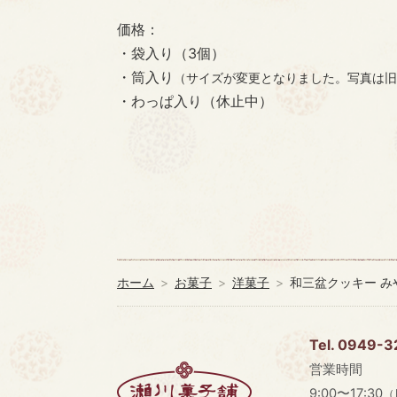
価格：
・袋入り（3個）
・筒入り
（サイズが変更となりました。写真は旧
・わっぱ入り（休止中）
ホーム
お菓子
洋菓子
和三盆クッキー み
Tel. 0949-
営業時間
9:00〜17:30
（