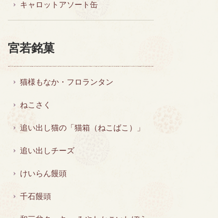
キャロットアソート缶
宮若銘菓
猫様もなか・フロランタン
ねこさく
追い出し猫の「猫箱（ねこばこ）」
追い出しチーズ
けいらん饅頭
千石饅頭