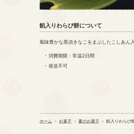
餡入りわらび餅について
風味豊かな黒須きなこをまぶしたこしあん
消費期限：常温2日間
発送不可
ホーム
お菓子
夏のお菓子
餡入りわらび