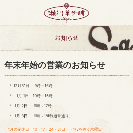
年末年始の営業のお知らせ
12月31日 9時～16時
1月 1日 10時～16時
1月 2日 9時～17時
1月 3日 9時～18時(通常通り）
1月の定休日 10・17・24・31日 （1/3を除く水曜日）