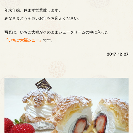
年末年始、休まず営業致します。
みなさまどうぞ良いお年をお迎えください。
写真は、いちご大福がそのままシュークリームの中に入った
「いちご大福シュー」
です。
2017-12-27