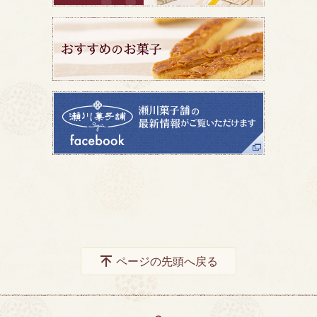
ページの先頭へ戻る