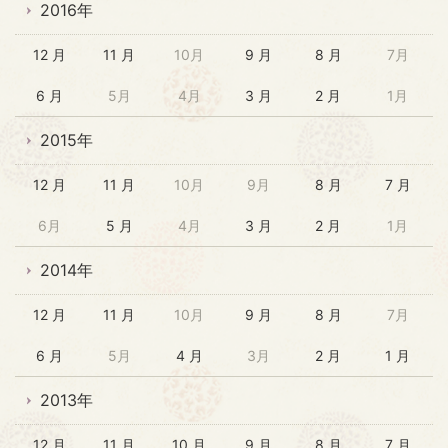
2016年
12 月
11 月
10月
9 月
8 月
7月
6 月
5月
4月
3 月
2 月
1月
2015年
12 月
11 月
10月
9月
8 月
7 月
6月
5 月
4月
3 月
2 月
1月
2014年
12 月
11 月
10月
9 月
8 月
7月
6 月
5月
4 月
3月
2 月
1 月
2013年
12 月
11 月
10 月
9 月
8 月
7 月