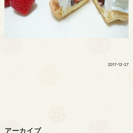
2017-12-27
アーカイブ