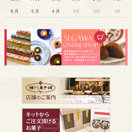
6 月
5 月
4 月
3月
2月
1月