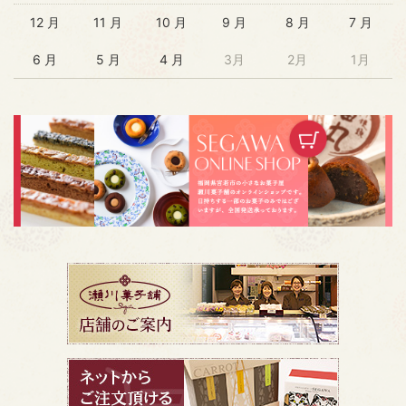
12 月
11 月
10 月
9 月
8 月
7 月
6 月
5 月
4 月
3月
2月
1月