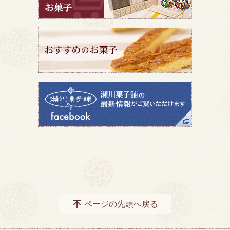
ページの先頭へ戻る