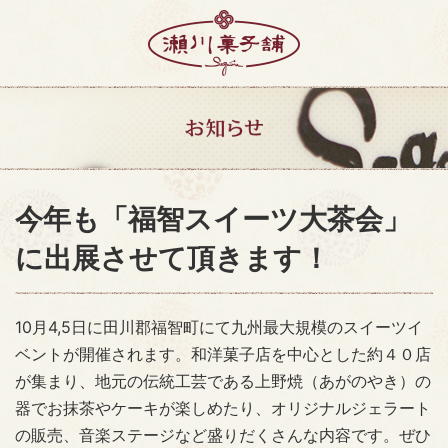
今年も「福智スイーツ大茶会」
に出展させて頂きます！
10月4,5日に田川郡福智町にて九州最大規模のスイーツイ
ベントが開催されます。和洋菓子店を中心とした
約４０店
が集まり、地元の伝統工芸である上野焼（あがのやき）の
器でお抹茶やケーキが楽しめたり、オリジナルジェラート
の販売、音楽ステージなど盛りだくさんな内容です。ぜひ