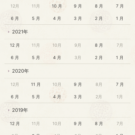
12月
11月
10 月
9 月
8 月
7 月
6 月
5 月
4 月
3 月
2 月
1 月
2021年
12 月
11月
10月
9月
8 月
7月
6 月
5 月
4 月
3月
2 月
1 月
2020年
12月
11 月
10月
9 月
8月
7 月
6 月
5 月
4 月
3 月
2月
1月
2019年
12 月
11月
10月
9 月
8 月
7月