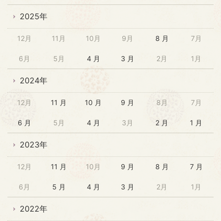
2025年
12月
11月
10月
9月
8 月
7月
6月
5月
4 月
3 月
2月
1月
2024年
12月
11 月
10 月
9 月
8月
7月
6 月
5月
4 月
3月
2 月
1 月
2023年
12月
11 月
10月
9 月
8 月
7 月
6月
5 月
4 月
3 月
2月
1月
2022年