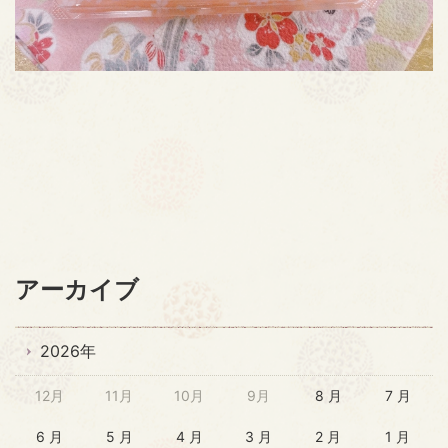
アーカイブ
2026年
12月
11月
10月
9月
8 月
7 月
6 月
5 月
4 月
3 月
2 月
1 月