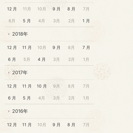
12 月
11月
10月
9 月
8 月
7月
6月
5 月
4月
3月
2月
1 月
2018年
12 月
11 月
10月
9 月
8月
7 月
6 月
5月
4 月
3月
2月
1月
2017年
12 月
11 月
10 月
9月
8月
7月
6 月
5 月
4月
3月
2月
1月
2016年
12 月
11 月
10月
9 月
8 月
7月