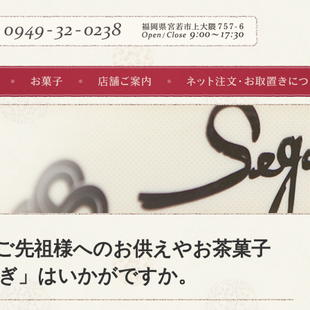
お菓子
店舗ご案内
】ご先祖様へのお供えやお茶菓子
ぎ」はいかがですか。