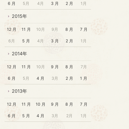
6 月
5月
4月
3 月
2 月
1月
2015年
12 月
11 月
10月
9月
8 月
7 月
6月
5 月
4月
3 月
2 月
1月
2014年
12 月
11 月
10月
9 月
8 月
7月
6 月
5月
4 月
3月
2 月
1 月
2013年
12 月
11 月
10 月
9 月
8 月
7 月
6 月
5 月
4 月
3月
2月
1月