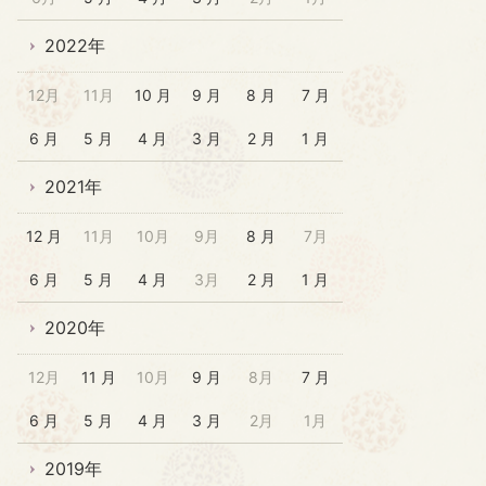
2022年
12月
11月
10 月
9 月
8 月
7 月
6 月
5 月
4 月
3 月
2 月
1 月
2021年
12 月
11月
10月
9月
8 月
7月
6 月
5 月
4 月
3月
2 月
1 月
2020年
12月
11 月
10月
9 月
8月
7 月
6 月
5 月
4 月
3 月
2月
1月
2019年