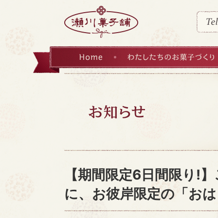
HOME
わたしたちのお菓子づくり
【期間限定6日間限り!
に、お彼岸限定の「おは