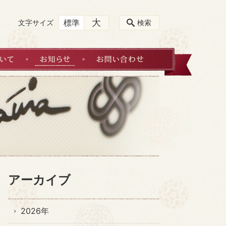
大
標準
文字サイズ
検索
ネット販売・お取置きについて
お知らせ
お問い合わせ
アーカイブ
2026年