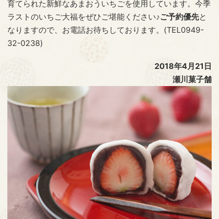
育てられた新鮮なあまおういちごを使用しています。今季
ラストのいちご大福をぜひご堪能ください♪
ご予約優先
と
なりますので、お電話お待ちしております。(TEL0949-
32-0238)
2018年4月21日
瀬川菓子舗