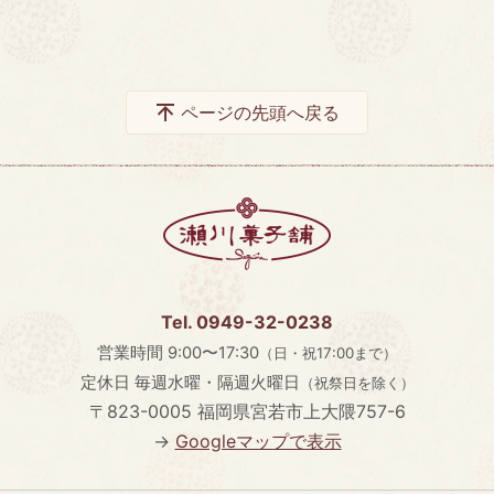
ページの先頭へ戻る
Tel. 0949-32-0238
営業時間
9:00〜17:30
（日・祝17:00まで）
定休日
毎週水曜・隔週火曜日
（祝祭日を除く）
〒823-0005
福岡県宮若市上大隈757-6
→
Googleマップで表示