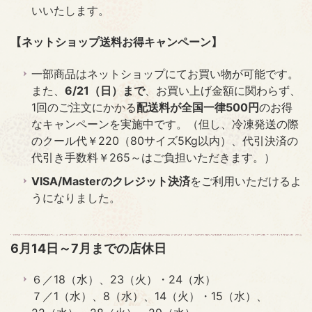
いいたします。
【ネットショップ送料お得キャンペーン】
一部商品はネットショップにてお買い物が可能です。
また、
6/21（日）
まで
、お買い上げ金額に関わらず、
1回のご注文にかかる
配送料が全国一律500円
のお得
なキャンペーンを実施中です。（但し、冷凍発送の際
のクール代￥220（80サイズ5Kg以内）、代引決済の
代引き手数料￥265～はご負担いただきます。）
VISA/Masterのクレジット決済
をご利用いただけるよ
うになりました。
6月14日～7月までの店休日
６／18
（水）
、23（火）・24（水）
７／1（水）、8（水）、14（火）・15（水）、