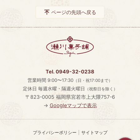
ページの先頭へ戻る
Tel. 0949-32-0238
営業時間
9:00〜17:30
（日・祝17:00まで）
定休日
毎週水曜・隔週火曜日
（祝祭日を除く）
〒823-0005
福岡県宮若市上大隈757-6
→
Googleマップで表示
プライバシーポリシー
サイトマップ