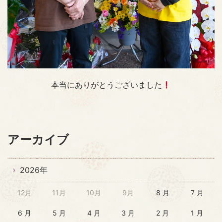
本当にありがとうございました
アーカイブ
2026年
12月
11月
10月
9月
8 月
7 月
6 月
5 月
4 月
3 月
2 月
1 月