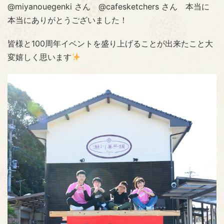
@miyanouegenki さん @cafesketchers さん 本当に
本当にありがとうございました！
皆様と100周年イベントを盛り上げることが出来たこと大
変嬉しく思います