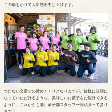
この場をかりて大変感謝申し上げます。
つたない文章での締めくくりとなりますが、皆様に笑顔に
なっていただけるような、美味しいお菓子をお届けできる
ように、これからも瀬川菓子舗スタッフ一同頑張って参り
ます